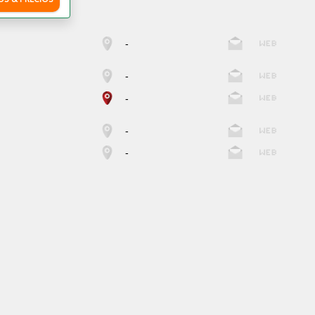
-
-
-
-
-