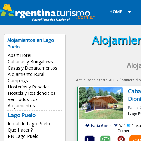
HOME
Alojamien
Alojamientos en Lago
Puelo
Apart Hotel
Cabañas y Bungalows
Aloj
Casas y Departamentos
Alojamiento Rural
Actualizado agosto 2026 -
Contacto dir
Campings
Hosterías y Posadas
Caba
Hostels y Residenciales
Dioni
Ver Todos Los
Alojamientos
Lago P
Lago Puelo
Inicial de Lago Puelo
Hasta 6 pers.
Wifi
Pileta
Que Hacer ?
Cochera
PN Lago Puelo
FOT