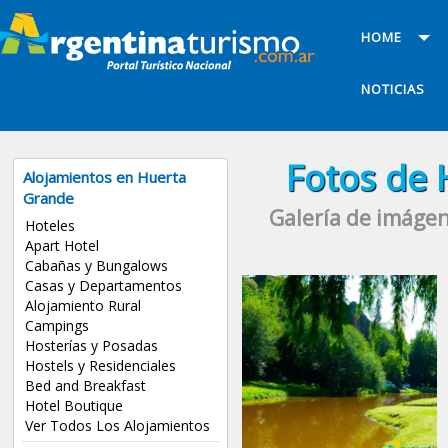
HOME
NOTICIAS
Fotos de 
Alojamientos en Huerta
Grande
Galería de imáge
Hoteles
Apart Hotel
Cabañas y Bungalows
Casas y Departamentos
Alojamiento Rural
Campings
Hosterías y Posadas
Hostels y Residenciales
Bed and Breakfast
Hotel Boutique
Ver Todos Los Alojamientos