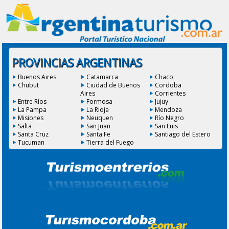
PROVINCIAS ARGENTINAS
Buenos Aires
Catamarca
Chaco
Chubut
Ciudad de Buenos
Cordoba
Aires
Corrientes
Entre Ríos
Formosa
Jujuy
La Pampa
La Rioja
Mendoza
Misiones
Neuquen
Río Negro
Salta
San Juan
San Luis
Santa Cruz
Santa Fe
Santiago del Estero
Tucuman
Tierra del Fuego