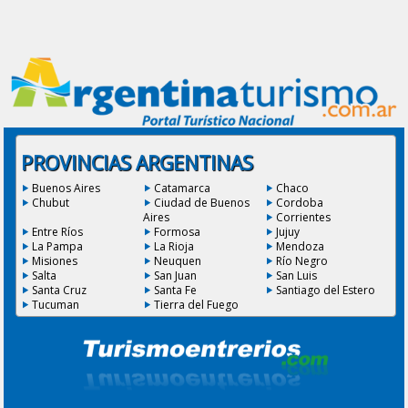
PROVINCIAS ARGENTINAS
Buenos Aires
Catamarca
Chaco
Chubut
Ciudad de Buenos
Cordoba
Aires
Corrientes
Entre Ríos
Formosa
Jujuy
La Pampa
La Rioja
Mendoza
Misiones
Neuquen
Río Negro
Salta
San Juan
San Luis
Santa Cruz
Santa Fe
Santiago del Estero
Tucuman
Tierra del Fuego