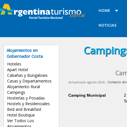
HOME
NOTICIAS
Campings
Alojamientos en
Gobernador Costa
Hoteles
Apart Hotel
Cam
Cabañas y Bungalows
Casas y Departamentos
Actualizado agosto 2026 -
Contacto dir
Alojamiento Rural
Campings
Camping Municipal
2
Hosterías y Posadas
S
Hostels y Residenciales
Bed and Breakfast
Hotel Boutique
Ver Todos Los
Alojamientos