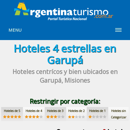
MENU
Hoteles
4 estrellas
en
Garupá
Hoteles centrícos y bien ubicados
en
Garupá, Misiones
Restringir por categoría:
Hoteles de 5
Hoteles de 4
Hoteles de 3
Hoteles de 2
Hoteles de 1
Hoteles sin
Categorizar