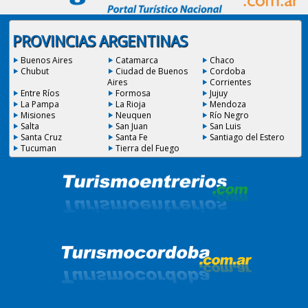
PROVINCIAS ARGENTINAS
Buenos Aires
Catamarca
Chaco
Chubut
Ciudad de Buenos
Cordoba
Aires
Corrientes
Entre Ríos
Formosa
Jujuy
La Pampa
La Rioja
Mendoza
Misiones
Neuquen
Río Negro
Salta
San Juan
San Luis
Santa Cruz
Santa Fe
Santiago del Estero
Tucuman
Tierra del Fuego