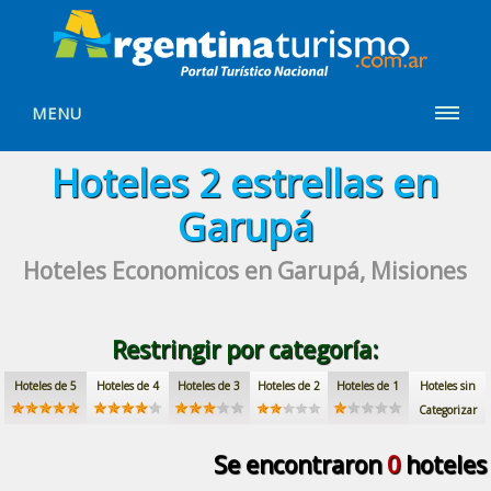
MENU
Hoteles
2 estrellas
en
Garupá
Hoteles Economicos
en Garupá, Misiones
Restringir por categoría:
Hoteles de 5
Hoteles de 4
Hoteles de 3
Hoteles de 2
Hoteles de 1
Hoteles sin
Categorizar
Se encontraron
0
hoteles