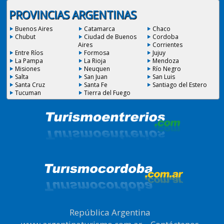
PROVINCIAS ARGENTINAS
Buenos Aires
Catamarca
Chaco
Chubut
Ciudad de Buenos
Cordoba
Aires
Corrientes
Entre Ríos
Formosa
Jujuy
La Pampa
La Rioja
Mendoza
Misiones
Neuquen
Río Negro
Salta
San Juan
San Luis
Santa Cruz
Santa Fe
Santiago del Estero
Tucuman
Tierra del Fuego
República Argentina
|