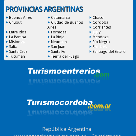
PROVINCIAS ARGENTINAS
Buenos Aires
Catamarca
Chaco
Chubut
Ciudad de Buenos
Cordoba
Aires
Corrientes
Entre Ríos
Formosa
Jujuy
La Pampa
La Rioja
Mendoza
Misiones
Neuquen
Río Negro
Salta
San Juan
San Luis
Santa Cruz
Santa Fe
Santiago del Estero
Tucuman
Tierra del Fuego
República Argentina
|