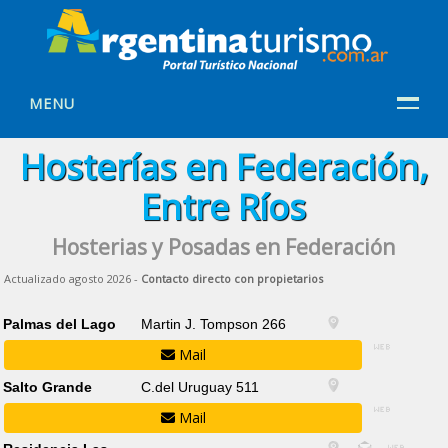
MENU
Hosterías en Federación,
Entre Ríos
Hosterias y Posadas en Federación
Actualizado agosto 2026 -
Contacto directo con propietarios
Palmas del Lago
Martin J. Tompson 266
Mail
Salto Grande
C.del Uruguay 511
Mail