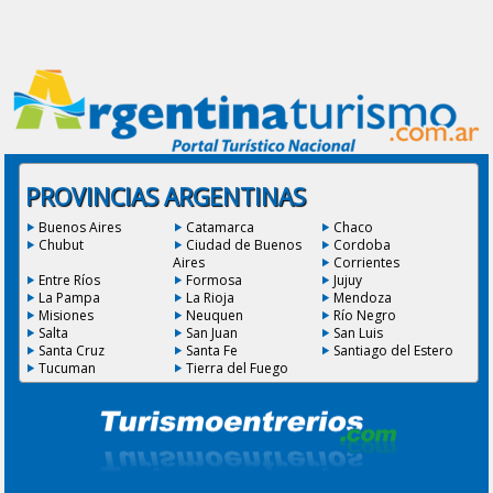
PROVINCIAS ARGENTINAS
Buenos Aires
Catamarca
Chaco
Chubut
Ciudad de Buenos
Cordoba
Aires
Corrientes
Entre Ríos
Formosa
Jujuy
La Pampa
La Rioja
Mendoza
Misiones
Neuquen
Río Negro
Salta
San Juan
San Luis
Santa Cruz
Santa Fe
Santiago del Estero
Tucuman
Tierra del Fuego