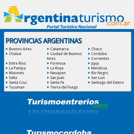
PROVINCIAS ARGENTINAS
Buenos Aires
Catamarca
Chaco
Chubut
Ciudad de Buenos
Cordoba
Aires
Corrientes
Entre Ríos
Formosa
Jujuy
La Pampa
La Rioja
Mendoza
Misiones
Neuquen
Río Negro
Salta
San Juan
San Luis
Santa Cruz
Santa Fe
Santiago del Estero
Tucuman
Tierra del Fuego