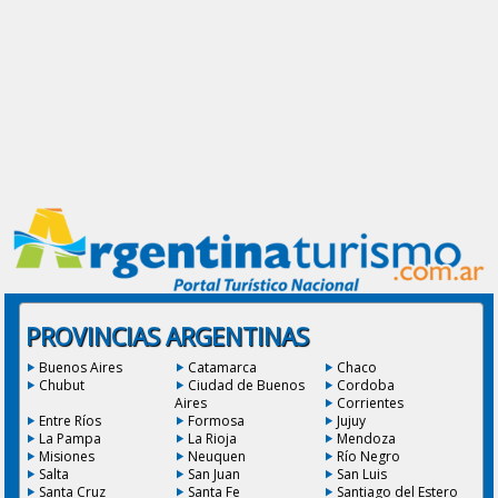
PROVINCIAS ARGENTINAS
Buenos Aires
Catamarca
Chaco
Chubut
Ciudad de Buenos
Cordoba
Aires
Corrientes
Entre Ríos
Formosa
Jujuy
La Pampa
La Rioja
Mendoza
Misiones
Neuquen
Río Negro
Salta
San Juan
San Luis
Santa Cruz
Santa Fe
Santiago del Estero