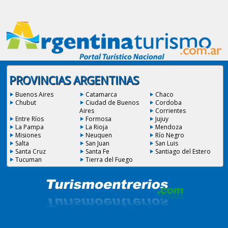
PROVINCIAS ARGENTINAS
Buenos Aires
Catamarca
Chaco
Chubut
Ciudad de Buenos
Cordoba
Aires
Corrientes
Entre Ríos
Formosa
Jujuy
La Pampa
La Rioja
Mendoza
Misiones
Neuquen
Río Negro
Salta
San Juan
San Luis
Santa Cruz
Santa Fe
Santiago del Estero
Tucuman
Tierra del Fuego