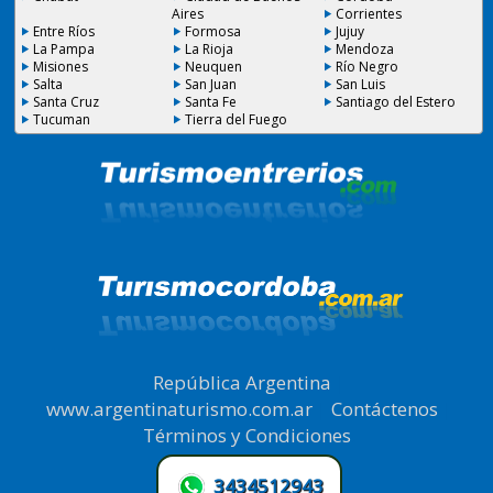
Aires
Corrientes
Entre Ríos
Formosa
Jujuy
La Pampa
La Rioja
Mendoza
Misiones
Neuquen
Río Negro
Salta
San Juan
San Luis
Santa Cruz
Santa Fe
Santiago del Estero
Tucuman
Tierra del Fuego
República Argentina
|
www.argentinaturismo.com.ar
|
Contáctenos
|
Términos y Condiciones
.
3434512943