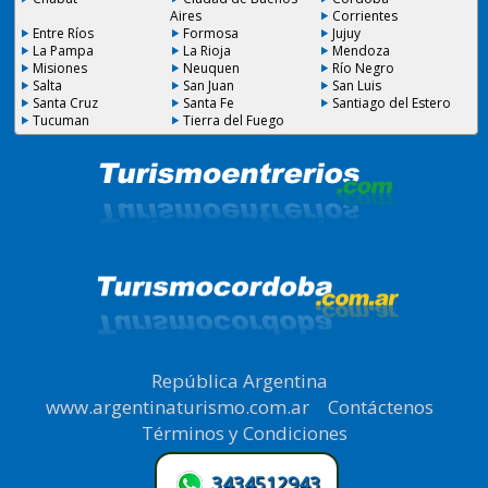
Aires
Corrientes
Entre Ríos
Formosa
Jujuy
La Pampa
La Rioja
Mendoza
Misiones
Neuquen
Río Negro
Salta
San Juan
San Luis
Santa Cruz
Santa Fe
Santiago del Estero
Tucuman
Tierra del Fuego
República Argentina
|
www.argentinaturismo.com.ar
|
Contáctenos
|
Términos y Condiciones
.
3434512943