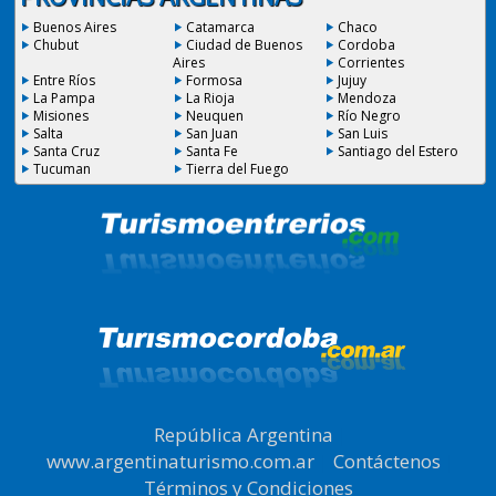
Buenos Aires
Catamarca
Chaco
Chubut
Ciudad de Buenos
Cordoba
Aires
Corrientes
Entre Ríos
Formosa
Jujuy
La Pampa
La Rioja
Mendoza
Misiones
Neuquen
Río Negro
Salta
San Juan
San Luis
Santa Cruz
Santa Fe
Santiago del Estero
Tucuman
Tierra del Fuego
República Argentina
|
www.argentinaturismo.com.ar
|
Contáctenos
|
Términos y Condiciones
.