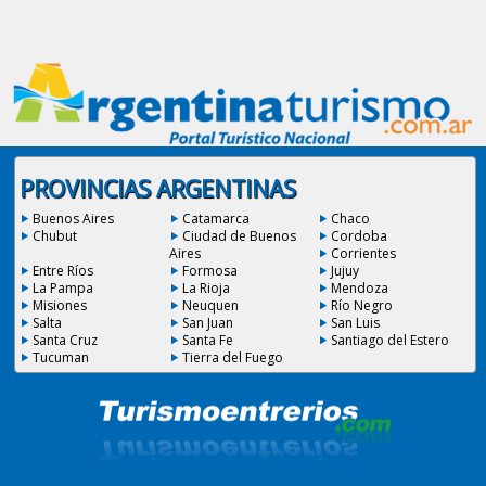
PROVINCIAS ARGENTINAS
Buenos Aires
Catamarca
Chaco
Chubut
Ciudad de Buenos
Cordoba
Aires
Corrientes
Entre Ríos
Formosa
Jujuy
La Pampa
La Rioja
Mendoza
Misiones
Neuquen
Río Negro
Salta
San Juan
San Luis
Santa Cruz
Santa Fe
Santiago del Estero
Tucuman
Tierra del Fuego