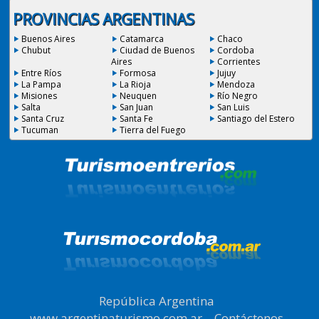
PROVINCIAS ARGENTINAS
Buenos Aires
Catamarca
Chaco
Chubut
Ciudad de Buenos
Cordoba
Aires
Corrientes
Entre Ríos
Formosa
Jujuy
La Pampa
La Rioja
Mendoza
Misiones
Neuquen
Río Negro
Salta
San Juan
San Luis
Santa Cruz
Santa Fe
Santiago del Estero
Tucuman
Tierra del Fuego
República Argentina
|
www.argentinaturismo.com.ar
|
Contáctenos
|