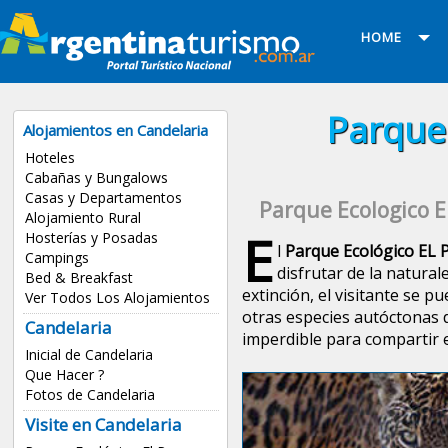
HOME
Parque
Alojamientos en Candelaria
Hoteles
Cabañas y Bungalows
Casas y Departamentos
Parque Ecologico E
Alojamiento Rural
E
Hosterías y Posadas
l
Parque Ecológico EL
Campings
disfrutar de la natural
Bed & Breakfast
extinción, el visitante se 
Ver Todos Los Alojamientos
otras especies autóctonas d
Candelaria
imperdible para compartir e
Inicial de Candelaria
Que Hacer ?
Fotos de Candelaria
Visite en Candelaria