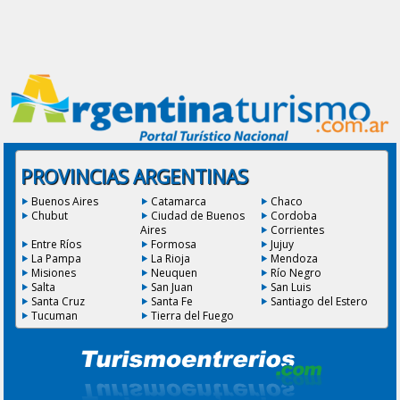
PROVINCIAS ARGENTINAS
Buenos Aires
Catamarca
Chaco
Chubut
Ciudad de Buenos
Cordoba
Aires
Corrientes
Entre Ríos
Formosa
Jujuy
La Pampa
La Rioja
Mendoza
Misiones
Neuquen
Río Negro
Salta
San Juan
San Luis
Santa Cruz
Santa Fe
Santiago del Estero
Tucuman
Tierra del Fuego