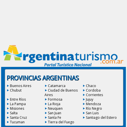
PROVINCIAS ARGENTINAS
Buenos Aires
Catamarca
Chaco
Chubut
Ciudad de Buenos
Cordoba
Aires
Corrientes
Entre Ríos
Formosa
Jujuy
La Pampa
La Rioja
Mendoza
Misiones
Neuquen
Río Negro
Salta
San Juan
San Luis
Santa Cruz
Santa Fe
Santiago del Estero
Tucuman
Tierra del Fuego