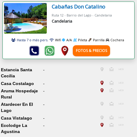
Cabañas Don Catalino
Ruta 12 - Barrio del Lago - Candelaria
Candelaria
Hasta 7 o más pers.
Wifi
A/A
Pileta
Parrilla
Cochera
FOTOS & PRECIOS
Estancia Santa
-
Cecilia
Casa Costalago
-
Aruma Hospedaje
-
Rural
Atardecer En El
-
Lago
Casa Vistalago
-
Ecolodge La
-
Agustina