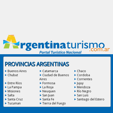
PROVINCIAS ARGENTINAS
Buenos Aires
Catamarca
Chaco
Chubut
Ciudad de Buenos
Cordoba
Aires
Corrientes
Entre Ríos
Formosa
Jujuy
La Pampa
La Rioja
Mendoza
Misiones
Neuquen
Río Negro
Salta
San Juan
San Luis
Santa Cruz
Santa Fe
Santiago del Estero
Tucuman
Tierra del Fuego