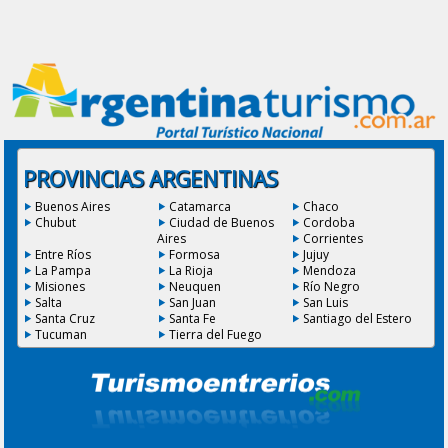
PROVINCIAS ARGENTINAS
Buenos Aires
Catamarca
Chaco
Chubut
Ciudad de Buenos
Cordoba
Aires
Corrientes
Entre Ríos
Formosa
Jujuy
La Pampa
La Rioja
Mendoza
Misiones
Neuquen
Río Negro
Salta
San Juan
San Luis
Santa Cruz
Santa Fe
Santiago del Estero
Tucuman
Tierra del Fuego