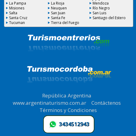
La Pampa
La Rioja
Mendoza
Misiones
Neuquen
Río Negro
Salta
San Juan
San Luis
Santa Cruz
Santa Fe
Santiago del Estero
Tucuman
Tierra del Fuego
República Argentina
|
www.argentinaturismo.com.ar
|
Contáctenos
|
Términos y Condiciones
.
3434512943