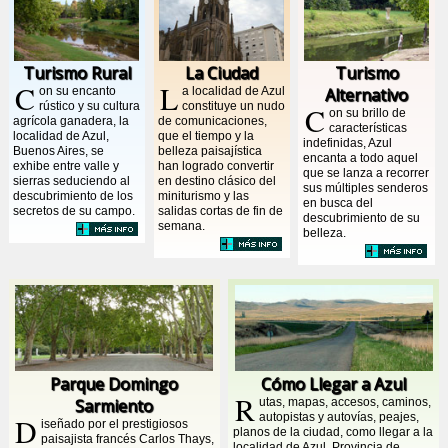
Turismo Rural
La Ciudad
Turismo
C
L
on su encanto
a localidad de Azul
Alternativo
rústico y su cultura
constituye un nudo
C
on su brillo de
agrícola ganadera, la
de comunicaciones,
características
localidad de Azul,
que el tiempo y la
indefinidas, Azul
Buenos Aires, se
belleza paisajística
encanta a todo aquel
exhibe entre valle y
han logrado convertir
que se lanza a recorrer
sierras seduciendo al
en destino clásico del
sus múltiples senderos
descubrimiento de los
miniturismo y las
en busca del
secretos de su campo.
salidas cortas de fin de
descubrimiento de su
semana.
belleza.
Parque Domingo
Cómo Llegar a Azul
R
Sarmiento
utas, mapas, accesos, caminos,
autopistas y autovías, peajes,
D
iseñado por el prestigiosos
planos de la ciudad, como llegar a la
paisajista francés Carlos Thays,
localidad de Azul, Provincia de