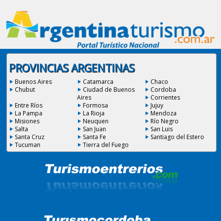
PROVINCIAS ARGENTINAS
Buenos Aires
Catamarca
Chaco
Chubut
Ciudad de Buenos
Cordoba
Aires
Corrientes
Entre Ríos
Formosa
Jujuy
La Pampa
La Rioja
Mendoza
Misiones
Neuquen
Río Negro
Salta
San Juan
San Luis
Santa Cruz
Santa Fe
Santiago del Estero
Tucuman
Tierra del Fuego