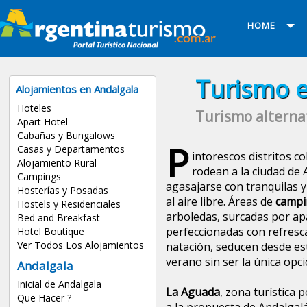
HOME
Turismo e
Alojamientos en Andalgala
Hoteles
Turismo alterna
Apart Hotel
Cabañas y Bungalows
P
Casas y Departamentos
intorescos distritos c
Alojamiento Rural
rodean a la ciudad de 
Campings
agasajarse con tranquilas y
Hosterías y Posadas
al aire libre. Áreas de
campi
Hostels y Residenciales
arboledas, surcadas por apa
Bed and Breakfast
perfeccionadas con refresca
Hotel Boutique
Ver Todos Los Alojamientos
natación, seducen desde es
verano sin ser la única opci
Andalgala
Inicial de Andalgala
La Aguada
, zona turística 
Que Hacer ?