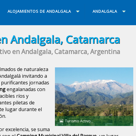
ALOJAMIENTOS DE ANDALGALA
ANDALGALA
n Andalgala, Catamarca
tivo en Andalgala, Catamarca, Argentina
olmados de naturaleza
Andalgalá invitando a
 purificantes jornadas
ng
engalanadas con
cibles ríos y
ntes piletas de
te lugar durante el
ón.
Turismo Activo
por excelencia, se suma