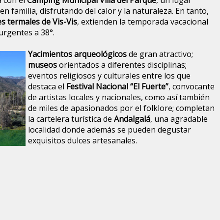
á con el
Camping Municipal Villa del Parque
, un lugar
en familia, disfrutando del calor y la naturaleza. En tanto,
s termales de Vis-Vis
, extienden la temporada vacacional
urgentes a 38°.
Yacimientos arqueológicos
de gran atractivo;
museos
orientados a diferentes disciplinas;
eventos religiosos y culturales entre los que
destaca el
Festival Nacional “El Fuerte”
, convocante
de artistas locales y nacionales, como así también
de miles de apasionados por el folklore; completan
la cartelera turística de
Andalgalá
, una agradable
localidad donde además se pueden degustar
exquisitos dulces artesanales.