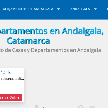
ALOJAMIENTOS DE ANDALGALA
ANDALGALA
partamentos en Andalgala,
Catamarca
io de Casas y Departamentos en Andalgala
Perla
A
vda Rivadavia Esquina Adolfo Carranza
serva Online
-