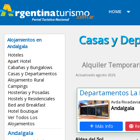
HOME
Casas y De
Alojamientos en
Andalgala
Hoteles
Apart Hotel
Alquiler Temporar
Cabañas y Bungalows
Casas y Departamentos
Actualizado agosto 2026
Alojamiento Rural
Campings
Departamentos La 
Hosterías y Posadas
Hostels y Residenciales
Bed and Breakfast
Andalgala
Hotel Boutique
Ver Todos Los
Alojamientos
Más Info
Re
Andalgala
Aldea del Sol
-