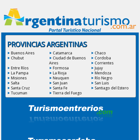
PROVINCIAS ARGENTINAS
Buenos Aires
Catamarca
Chaco
Chubut
Ciudad de Buenos
Cordoba
Aires
Corrientes
Entre Ríos
Formosa
Jujuy
La Pampa
La Rioja
Mendoza
Misiones
Neuquen
Río Negro
Salta
San Juan
San Luis
Santa Cruz
Santa Fe
Santiago del Estero
Tucuman
Tierra del Fuego