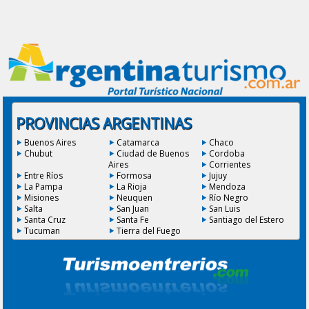
PROVINCIAS ARGENTINAS
Buenos Aires
Catamarca
Chaco
Chubut
Ciudad de Buenos
Cordoba
Aires
Corrientes
Entre Ríos
Formosa
Jujuy
La Pampa
La Rioja
Mendoza
Misiones
Neuquen
Río Negro
Salta
San Juan
San Luis
Santa Cruz
Santa Fe
Santiago del Estero
Tucuman
Tierra del Fuego