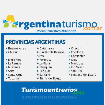
PROVINCIAS ARGENTINAS
Buenos Aires
Catamarca
Chaco
Chubut
Ciudad de Buenos
Cordoba
Aires
Corrientes
Entre Ríos
Formosa
Jujuy
La Pampa
La Rioja
Mendoza
Misiones
Neuquen
Río Negro
Salta
San Juan
San Luis
Santa Cruz
Santa Fe
Santiago del Estero
Tucuman
Tierra del Fuego