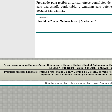
Preparado para recibir al turista, ofrece complejos de
para una estadía confortable, y
camping
para quiene
postales sanjuaninas.
ZONDA:
Inicial de Zonda
Turismo Activo
Que Hacer ?
|
|
Provincias Argentinas:
Buenos Aires
-
Catamarca
-
Chaco
-
Chubut
-
Ciudad Autónoma de B
Neuquen
-
Río Negro
-
Salta
-
San Juan
-
San Luis
-
Productos turísticos nacionales:
Parques Nacionales
/
Spa y Centros de Belleza
/
Termas Ar
Deportiva
/
Caza Deportiva
/
Nieve y Centros de Esquí
/
Cam
República Argentina - Turismo Argentino -
www.Argentinat