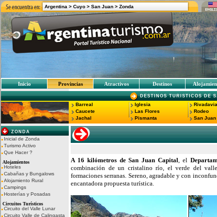
Argentina >
Cuyo >
San Juan >
Zonda
Inicio
Provincias
Atractivos
Destinos
Alojamien
DESTINOS TURISTICOS DE 
Barreal
Iglesia
Rivadavi
Caucete
Las Flores
Rodeo
Jachal
Pismanta
San Juan 
ZONDA
Inicial de Zonda
Turismo Activo
Que Hacer ?
A 16 kilómetros de San Juan Capital
, el
Departam
Alojamientos
Hoteles
combinación de un cristalino río, el verde del valle
Cabañas y Bungalows
formaciones serranas. Sereno, agradable y con inconfu
Alojamiento Rural
encantadora propuesta turística.
Campings
Hosterías y Posadas
Circuitos Turísticos
Circuito del Valle Lunar
Circuito Valle de Calingasta