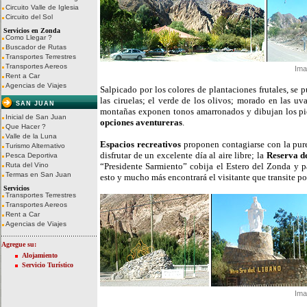
Circuito Valle de Iglesia
Circuito del Sol
Servicios en Zonda
Como Llegar ?
Buscador de Rutas
Transportes Terrestres
Transportes Aereos
Ima
Rent a Car
Agencias de Viajes
Salpicado por los colores de plantaciones frutales, se p
las ciruelas; el verde de los olivos; morado en las uv
SAN JUAN
montañas exponen tonos amarronados y dibujan los pic
Inicial de San Juan
opciones aventureras
.
Que Hacer ?
Valle de la Luna
Espacios recreativos
proponen contagiarse con la pure
Turismo Alternativo
disfrutar de un excelente día al aire libre; la
Reserva d
Pesca Deportiva
Ruta del Vino
“Presidente Sarmiento” cobija el Estero del Zonda y pa
Termas en San Juan
esto y mucho más encontrará el visitante que transite por
Servicios
Transportes Terrestres
Transportes Aereos
Rent a Car
Agencias de Viajes
Agregue su:
Alojamiento
Servicio Turístico
Ima