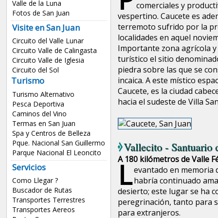
Valle de la Luna
comerciales y product
Fotos de San Juan
vespertino. Caucete es ade
terremoto sufrido por la pr
Visite en San Juan
localidades en aquel novie
Circuito del Valle Lunar
Importante zona agrícola y 
Circuito Valle de Calingasta
turístico el sitio denomin
Circuito Valle de Iglesia
piedra sobre las que se con
Circuito del Sol
Turismo
incaica. A este místico esp
Caucete, es la ciudad cabe
Turismo Alternativo
hacia el sudeste de Villa San
Pesca Deportiva
Caminos del Vino
Termas en San Juan
Spa y Centros de Belleza
Pque. Nacional San Guillermo
Vallecito - Santuario
Parque Nacional El Leoncito
A 180 kilómetros de Valle Fé
L
Servicios
evantado en memoria d
habría continuado amam
Como Llegar ?
Buscador de Rutas
desierto; este lugar se ha 
Transportes Terrestres
peregrinación, tanto para 
Transportes Aereos
para extranjeros.