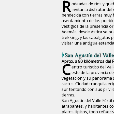
R
odeadas de ríos y que
invitan a disfrutar del
bendecida con tierras muy f
asentamiento de los pueblo
vestigios de la presencia o
Además, desde Astica se pue
trekking, y las cabalgatas
visitar una antigua estancia
San Agustín del Valle
Aprox. a 80 kilómetros del 
C
entro turístico del Val
este de la provincia d
vegetación y su panorama s
cactus. Ciudad tranquila erig
sur tentando con sus privil
tierras.
San Agustín del Valle Férti
atrapantes, y habitantes co
platos típicos, todo refuer