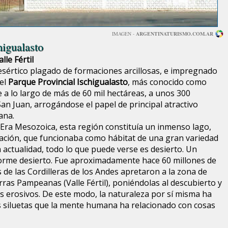
IMAGEN -
ARGENTINATURISMO.COM.AR
higualasto
lle Fértil
sértico plagado de formaciones arcillosas, e impregnado
 el
Parque Provincial Ischigualasto
, más conocido como
e a lo largo de más de 60 mil hectáreas, a unos 300
San Juan, arrogándose el papel de principal atractivo
ana.
a Era Mesozoica, esta región constituía un inmenso lago,
ación, que funcionaba como hábitat de una gran variedad
a actualidad, todo lo que puede verse es desierto. Un
orme desierto. Fue aproximadamente hace 60 millones de
de las Cordilleras de los Andes apretaron a la zona de
erras Pampeanas (Valle Fértil), poniéndolas al descubierto y
s erosivos. De este modo, la naturaleza por sí misma ha
 siluetas que la mente humana ha relacionado con cosas