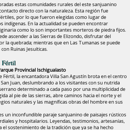
bradas estas comunidades rurales del este sanjuanino
 contacto directo con la naturaleza. Esta región fue
értiles, por lo que fueron elegidas como lugar de
s indígenas. En la actualidad se pueden encontrar
riginaria como lo son importantes morteros de piedra fijos.
de ascender a las Sierras de Elizondo, disfrutar del
 por la quebrada; mientras que en Las Tumanas se puede
 con Ruinas Jesuíticas.
 Fértil
Parque Provincial Ischigualasto
le Fértil, la encantadora Villa San Agustín brota en el centro
e San Juan, deslumbrando a los visitantes con su nutrida
errano determinado a cada paso por una multiplicidad de
ida al pie de las sierras, abre caminos hacia el norte y el
egios naturales y las magníficas obras del hombre en sus
l es un inconfundible paraje sanjuanino de paisajes rústicos
rdiales y hospitalarios. Leyendas, testimonios, artesanías,
za el sostenimiento de la tradición que ya se ha hecho