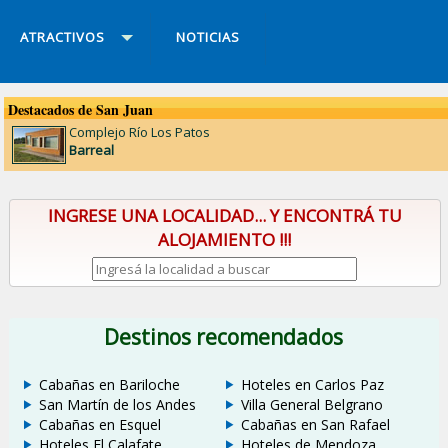
ATRACTIVOS
NOTICIAS
Destacados de San Juan
Complejo Río Los Patos
Barreal
INGRESE UNA LOCALIDAD... Y ENCONTRÁ TU
ALOJAMIENTO !!!
Destinos recomendados
Cabañas en Bariloche
Hoteles en Carlos Paz
San Martín de los Andes
Villa General Belgrano
Cabañas en Esquel
Cabañas en San Rafael
Hoteles El Calafate
Hoteles de Mendoza