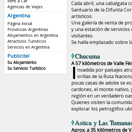
Rent a Car
Cada abril, una cabalgata c
Agencias de Viajes
Santuario de la Difunta Cor
Argentina
artísticos.
Una galería de venta de pro
Página Inicial
y una estación de servicios
Provincias Argentinas
visitantes.
Alojamientos en Argentina
Atractivos Turisticos
Se halla emplazado sobre la
Servicios en Argentina
Chucuma
Publicite!
Su Alojamiento
A 57 kilómetros de Valle Fér
I
Su Servicio Turístico
nvadida por paisajes at
orillas de la Ruta Nacion
pocas casas de adobe se es
cardones, el monte nativo, 
región en un verdadero oas
Quienes visiten la comunida
explorar los petroglifos ubi
Astica y Las Tumana
Aprox. a 35 kilómetros de Va