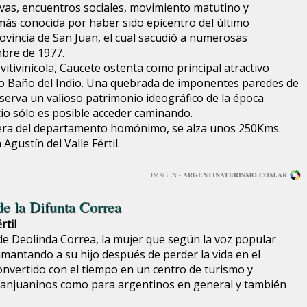
ivas, encuentros sociales, movimiento matutino y
más conocida por haber sido epicentro del último
ovincia de San Juan, el cual sacudió a numerosas
mbre de 1977.
vitivinícola, Caucete ostenta como principal atractivo
ado Baño del Indio. Una quebrada de imponentes paredes de
serva un valioso patrimonio ideográfico de la época
acio sólo es posible acceder caminando.
cera del departamento homónimo, se alza unos 250Kms.
 Agustín del Valle Fértil.
IMAGEN -
ARGENTINATURISMO.COM.AR
 de la Difunta Correa
rtil
e Deolinda Correa, la mujer que según la voz popular
antando a su hijo después de perder la vida en el
convertido con el tiempo en un centro de turismo y
sanjuaninos como para argentinos en general y también