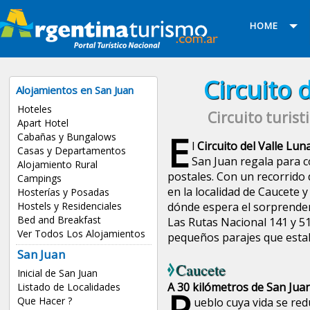
HOME
Circuito 
Alojamientos en San Juan
Hoteles
Circuito turist
Apart Hotel
E
Cabañas y Bungalows
l
Circuito del Valle Lun
Casas y Departamentos
San Juan regala para c
Alojamiento Rural
postales. Con un recorrido
Campings
en la localidad de Caucete y
Hosterías y Posadas
Hostels y Residenciales
dónde espera el sorprend
Bed and Breakfast
Las Rutas Nacional 141 y 51
Ver Todos Los Alojamientos
pequeños parajes que estal
San Juan
Caucete
Inicial de San Juan
A 30 kilómetros de San Juan
Listado de Localidades
P
Que Hacer ?
ueblo cuya vida se red