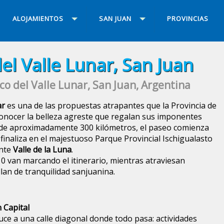
ALOJAMIENTOS
SAN JUAN
PROVINCIAS
del Valle Lunar, San Juan
ico del Valle Lunar, San Juan, Argentina
ar
es una de las propuestas atrapantes que la Provincia de
onocer la belleza agreste que regalan sus imponentes
 de aproximadamente 300 kilómetros, el paseo comienza
 finaliza en el majestuoso Parque Provincial Ischigualasto
ente
Valle de la Luna
.
0 van marcando el itinerario, mientras atraviesan
lan de tranquilidad sanjuanina.
 Capital
uce a una calle diagonal donde todo pasa: actividades