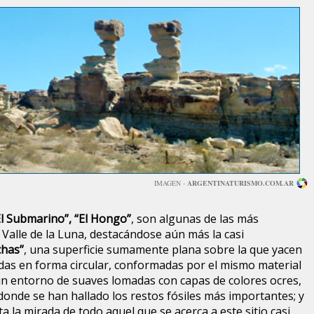
IMAGEN -
ARGENTINATURISMO.COM.AR
“El Submarino”, “El Hongo”
, son algunas de las más
Valle de la Luna, destacándose aún más la casi
chas”
, una superficie sumamente plana sobre la que yacen
das en forma circular, conformadas por el mismo material
, un entorno de suaves lomadas con capas de colores ocres,
 donde se han hallado los restos fósiles más importantes; y
a la mirada de todo aquel que se acerca a este sitio casi