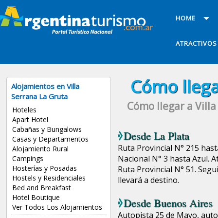
HOME
ATRACTIVOS
Cómo llega
Alojamientos en Villa
Serrana La Gruta
Cómo llegar a Vill
Hoteles
Apart Hotel
Cabañas y Bungalows
Desde
La Plata
Casas y Departamentos
Ruta Provincial N° 215 hast
Alojamiento Rural
Nacional N° 3 hasta Azul. At
Campings
Hosterías y Posadas
Ruta Provincial N° 51. Segu
Hostels y Residenciales
llevará a destino.
Bed and Breakfast
Hotel Boutique
Desde
Buenos Aires
Ver Todos Los Alojamientos
Autopista 25 de Mayo, autopi