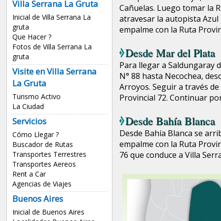
Villa Serrana La Gruta
Cañuelas. Luego tomar la R
Inicial de Villa Serrana La
atravesar la autopista Azul 
gruta
empalme con la Ruta Provin
Que Hacer ?
Fotos de Villa Serrana La
Desde
Mar del Plata
gruta
Para llegar a Saldungaray d
Visite en Villa Serrana
N° 88 hasta Necochea, desde
La Gruta
Arroyos. Seguir a través de
Turismo Activo
Provincial 72. Continuar por
La Ciudad
Desde
Bahía Blanca
Servicios
Desde Bahía Blanca se arrib
Cómo Llegar ?
empalme con la Ruta Provinc
Buscador de Rutas
76 que conduce a Villa Serr
Transportes Terrestres
Transportes Aereos
Rent a Car
Agencias de Viajes
Buenos Aires
Inicial de Buenos Aires