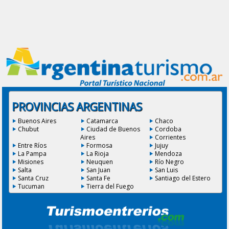
PROVINCIAS ARGENTINAS
Buenos Aires
Catamarca
Chaco
Chubut
Ciudad de Buenos
Cordoba
Aires
Corrientes
Entre Ríos
Formosa
Jujuy
La Pampa
La Rioja
Mendoza
Misiones
Neuquen
Río Negro
Salta
San Juan
San Luis
Santa Cruz
Santa Fe
Santiago del Estero
Tucuman
Tierra del Fuego