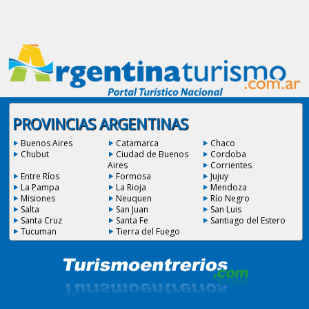
PROVINCIAS ARGENTINAS
Buenos Aires
Catamarca
Chaco
Chubut
Ciudad de Buenos
Cordoba
Aires
Corrientes
Entre Ríos
Formosa
Jujuy
La Pampa
La Rioja
Mendoza
Misiones
Neuquen
Río Negro
Salta
San Juan
San Luis
Santa Cruz
Santa Fe
Santiago del Estero
Tucuman
Tierra del Fuego