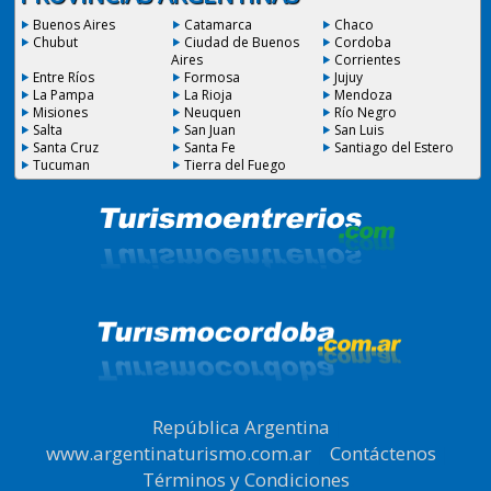
Buenos Aires
Catamarca
Chaco
Chubut
Ciudad de Buenos
Cordoba
Aires
Corrientes
Entre Ríos
Formosa
Jujuy
La Pampa
La Rioja
Mendoza
Misiones
Neuquen
Río Negro
Salta
San Juan
San Luis
Santa Cruz
Santa Fe
Santiago del Estero
Tucuman
Tierra del Fuego
República Argentina
|
www.argentinaturismo.com.ar
|
Contáctenos
|
Términos y Condiciones
.