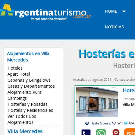
HOME
NOTICIAS
Hosterías e
Alojamientos en Villa
Mercedes
Hosteri
Hoteles
Apart Hotel
Actualizado agosto 2026 -
Contacto dir
Cabañas y Bungalows
Casas y Departamentos
Hote
Alojamiento Rural
Campings
Pescad
Hosterías y Posadas
Villa 
Hostels y Residenciales
Ver Todos Los
Alojamientos
Hasta 5 pers.
Wifi
A/A
Villa Mercedes
FOT