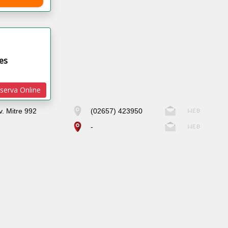
es
serva Online
v. Mitre 992
(02657) 423950
-