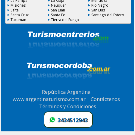
La Pampa
La Rioja
Mendoza
Misiones
Neuquen
Río Negro
Salta
San Juan
San Luis
Santa Cruz
Santa Fe
Santiago del Estero
Tucuman
Tierra del Fuego
República Argentina
|
www.argentinaturismo.com.ar
|
Contáctenos
|
Términos y Condiciones
.
3434512943