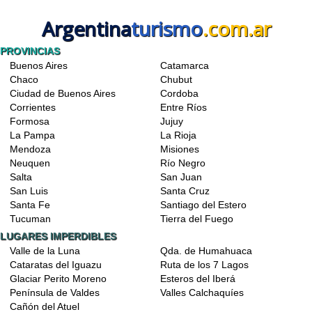
Argentina
turismo
.com.ar
PROVINCIAS
Buenos Aires
Catamarca
Chaco
Chubut
Ciudad de Buenos Aires
Cordoba
Corrientes
Entre Ríos
Formosa
Jujuy
La Pampa
La Rioja
Mendoza
Misiones
Neuquen
Río Negro
Salta
San Juan
San Luis
Santa Cruz
Santa Fe
Santiago del Estero
Tucuman
Tierra del Fuego
LUGARES IMPERDIBLES
Valle de la Luna
Qda. de Humahuaca
Cataratas del Iguazu
Ruta de los 7 Lagos
Glaciar Perito Moreno
Esteros del Iberá
Península de Valdes
Valles Calchaquíes
Cañón del Atuel