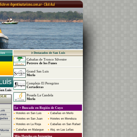
cios
Destacados de San Luis
Cabañas de Tronco Silvestre
Potrero de los Funes
Grand San Luis
Merlo
Luis
Complejo El Peregrino
Cortaderas
 San Luis
Posada La Candela
DEJE
Merlo
Lo + Buscado en Región de Cuyo
Luis
Hoteles en San Luis
Cabañas en Merlo
Funes
ijadas
Hoteles en San Juan
Hoteles en Mendoza
Hoteles en La Rioja
Cabañas en San Rafael
Cabañas en Malargue
Aloj. en Las Leñas
l Monte
e
Más Hoteles en Argentina