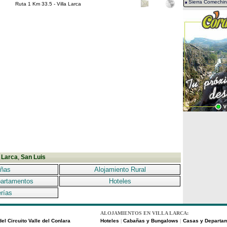
Sierra Comechi
Ruta 1 Km 33.5 - Villa Larca
a Larca
,
San Luis
ñas
Alojamiento Rural
artamentos
Hoteles
rías
ALOJAMIENTOS EN VILLA LARCA:
el Circuito Valle del Conlara
Hoteles
Cabañas y Bungalows
Casas y Departa
|
|