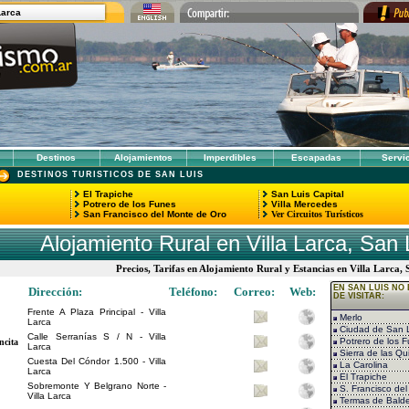
Larca
Destinos
Alojamientos
Imperdibles
Escapadas
Servi
DESTINOS TURISTICOS DE SAN LUIS
El Trapiche
San Luis Capital
Potrero de los Funes
Villa Mercedes
San Francisco del Monte de Oro
Ver Circuitos Turísticos
Alojamiento Rural en Villa Larca, San 
Precios, Tarifas en Alojamiento Rural y Estancias en Villa Larca,
EN SAN LUIS NO 
Dirección:
Teléfono:
Correo:
Web:
DE VISITAR:
Frente A Plaza Principal - Villa
Merlo
Larca
Ciudad de San 
Calle Serranías S / N - Villa
Potrero de los 
ncita
Larca
Sierra de las Qu
Cuesta Del Cóndor 1.500 - Villa
La Carolina
Larca
El Trapiche
Sobremonte Y Belgrano Norte -
S. Francisco de
Villa Larca
Termas de Bald