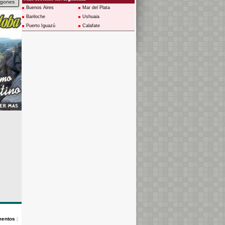
ngones
Buenos Aires
Mar del Plata
Bariloche
Ushuaia
Puerto Iguazú
Calafate
mentos
|