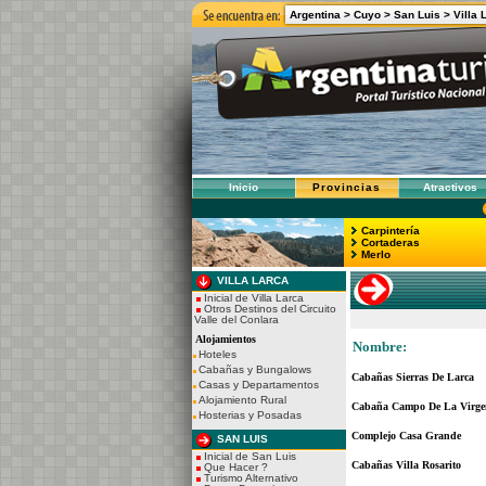
Argentina >
Cuyo >
San Luis >
Villa 
Inicio
Provincias
Atractivos
Carpintería
Cortaderas
Merlo
VILLA LARCA
Inicial de Villa Larca
Otros Destinos del Circuito
Valle del Conlara
Alojamientos
Nombre:
Hoteles
Cabañas y Bungalows
Cabañas Sierras De Larca
Casas y Departamentos
Alojamiento Rural
Cabaña Campo De La Virge
Hosterias y Posadas
Complejo Casa Grande
SAN LUIS
Inicial de San Luis
Cabañas Villa Rosarito
Que Hacer ?
Turismo Alternativo