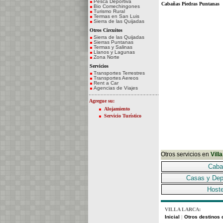
Pesca Deportiva
Cabañas Piedras Puntanas
Bio Comechingones
Turismo Rural
Termas en San Luis
Sierra de las Quijadas
Otros Circuitos
Sierra de las Quijadas
Sierras Puntanas
Termas y Salinas
Llanos y Lagunas
Zona Norte
Servicios
Transportes Terrestres
Transportes Aereos
Rent a Car
Agencias de Viajes
Agregue su:
Alojamiento
Servicio Turístico
Otros servicios en
Vill
Caba
Casas y Dep
Hoste
VILLA LARCA:
Inicial
Otros destinos d
|