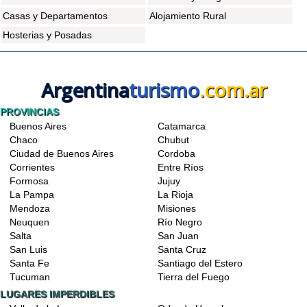
Casas y Departamentos
Alojamiento Rural
Hosterias y Posadas
Argentina
turismo
.com.ar
PROVINCIAS
Buenos Aires
Catamarca
Chaco
Chubut
Ciudad de Buenos Aires
Cordoba
Corrientes
Entre Ríos
Formosa
Jujuy
La Pampa
La Rioja
Mendoza
Misiones
Neuquen
Río Negro
Salta
San Juan
San Luis
Santa Cruz
Santa Fe
Santiago del Estero
Tucuman
Tierra del Fuego
LUGARES IMPERDIBLES