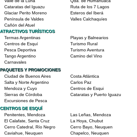
Valle de la Luna
Qda. de Humahuaca
Cataratas del Iguazu
Ruta de los 7 Lagos
Glaciar Perito Moreno
Esteros del Iberá
Península de Valdes
Valles Calchaquíes
Cañón del Atuel
ATRACTIVOS TURÍSTICOS
Termas Argentinas
Playas y Balnearios
Centros de Esquí
Turismo Rural
Pesca Deportiva
Turismo Aventura
Tango Argentino
Camino del Vino
Carnavales
PAQUETES Y PROMOCIONES
Ciudad de Buenos Aires
Costa Atlántica
Salta y Norte Argentino
Carlos Paz
Mendoza y Cuyo
Centros de Esqui
Sierras de Córdoba
Cataratas y Puerto Iguazu
Excursiones de Pesca
CENTROS DE ESQUÍ
Penitentes, Mendoza
Las Leñas, Mendoza
El Calafate, Santa Cruz
La Hoya, Chubut
Cerro Catedral, Río Negro
Cerro Bayo, Neuquen
Caviahue, Neuquen
Chapelco, Neuquen