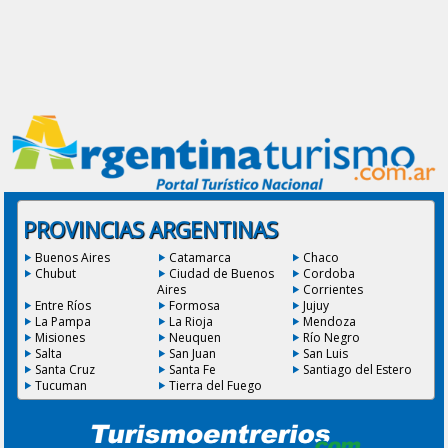
PROVINCIAS ARGENTINAS
Buenos Aires
Catamarca
Chaco
Chubut
Ciudad de Buenos
Cordoba
Aires
Corrientes
Entre Ríos
Formosa
Jujuy
La Pampa
La Rioja
Mendoza
Misiones
Neuquen
Río Negro
Salta
San Juan
San Luis
Santa Cruz
Santa Fe
Santiago del Estero
Tucuman
Tierra del Fuego