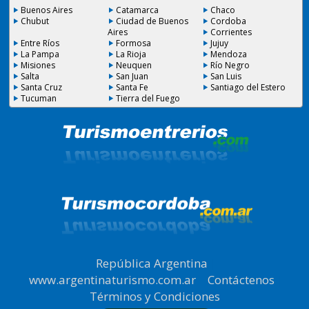
Buenos Aires
Catamarca
Chaco
Chubut
Ciudad de Buenos
Cordoba
Aires
Corrientes
Entre Ríos
Formosa
Jujuy
La Pampa
La Rioja
Mendoza
Misiones
Neuquen
Río Negro
Salta
San Juan
San Luis
Santa Cruz
Santa Fe
Santiago del Estero
Tucuman
Tierra del Fuego
República Argentina
|
www.argentinaturismo.com.ar
|
Contáctenos
|
Términos y Condiciones
.