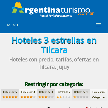
MENU
Hoteles
3 estrellas
en
Tilcara
Hoteles con precio, tarifas, ofertas
en
Tilcara, Jujuy
Restringir por categoría:
Hoteles de 5
Hoteles de 4
Hoteles de 3
Hoteles de 2
Hoteles de 1
Hoteles sin
Categorizar