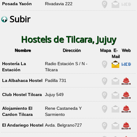
Posada Yacón
Rivadavia 222
Subir
Hostels de Tilcara, Jujuy
Nombre
Dirección
Mapa
E-
Web
Mail
Hostería La
Radio Estación S / N -
Estación
Tilcara
La Albahaca Hostel
Padilla 731
Club Hostel Tilcara
Jujuy 549
Alojamiento El
Rene Castaneda Y
Cardon Tilcara
Sarmiento
El Andariego Hostel
Avda. Belgrano727