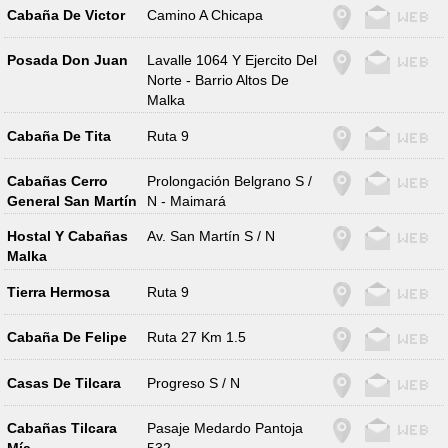
Cabaña De Victor
Camino A Chicapa
Posada Don Juan
Lavalle 1064 Y Ejercito Del
Norte - Barrio Altos De
Malka
Cabaña De Tita
Ruta 9
Cabañas Cerro
Prolongación Belgrano S /
General San Martín
N - Maimará
Hostal Y Cabañas
Av. San Martín S / N
Malka
Tierra Hermosa
Ruta 9
Cabaña De Felipe
Ruta 27 Km 1.5
Casas De Tilcara
Progreso S / N
Cabañas Tilcara
Pasaje Medardo Pantoja
Mía
532