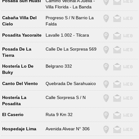
Posada Suri Huasi
Camino Vecinal A Juella -
Villa Florida - La Banda
Cabaña Villa Del
Progreso S / N Barrio La
Cielo
Falda
Posadita Yacoraite
Lavalle 1.002 - Tilcara
Posada De La
Calle De La Sorpresa 569
Tierra
Hostería Lo De
Belgrano 332
Buky
Canto Del Viento
Quebrada De Sarahuaico
Hostería La
Calle Sorpresa S / N
Posadita
El Caserio
Ruta 9 Km 32
Hospedaje Lima
Avenida Alvear N° 306