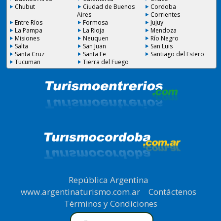
Chubut
Ciudad de Buenos
Cordoba
Aires
Corrientes
Entre Ríos
Formosa
Jujuy
La Pampa
La Rioja
Mendoza
Misiones
Neuquen
Río Negro
Salta
San Juan
San Luis
Santa Cruz
Santa Fe
Santiago del Estero
Tucuman
Tierra del Fuego
República Argentina
|
www.argentinaturismo.com.ar
|
Contáctenos
|
Términos y Condiciones
.