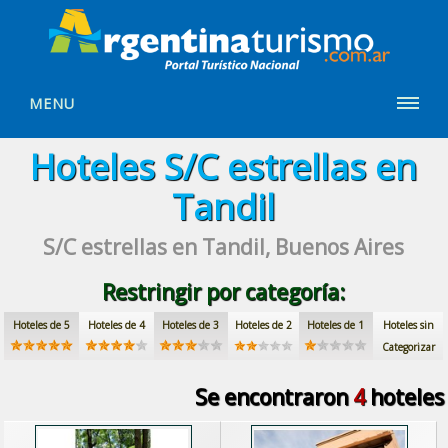
MENU
Hoteles
S/C estrellas
en
Tandil
S/C estrellas
en Tandil, Buenos Aires
Restringir por categoría:
Hoteles de 5
Hoteles de 4
Hoteles de 3
Hoteles de 2
Hoteles de 1
Hoteles sin
Categorizar
Se encontraron
4
hoteles