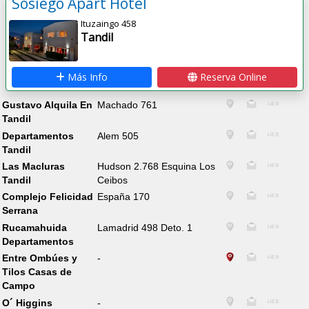
Sosiego Apart Hotel
Ituzaingo 458
Tandil
Más Info
Reserva Online
Gustavo Alquila En
Machado 761
Tandil
Departamentos
Alem 505
Tandil
Las Macluras
Hudson 2.768 Esquina Los
Tandil
Ceibos
Complejo Felicidad
España 170
Serrana
Rucamahuida
Lamadrid 498 Deto. 1
Departamentos
Entre Ombúes y
-
Tilos Casas de
Campo
O´ Higgins
-