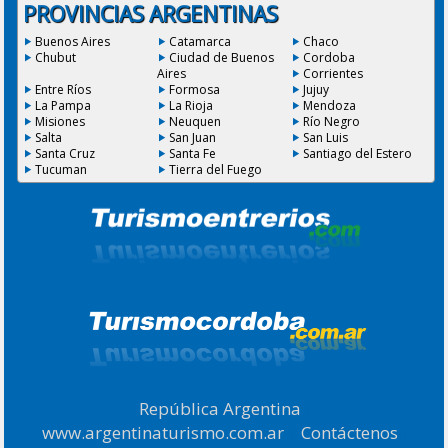
PROVINCIAS ARGENTINAS
Buenos Aires
Catamarca
Chaco
Chubut
Ciudad de Buenos
Cordoba
Aires
Corrientes
Entre Ríos
Formosa
Jujuy
La Pampa
La Rioja
Mendoza
Misiones
Neuquen
Río Negro
Salta
San Juan
San Luis
Santa Cruz
Santa Fe
Santiago del Estero
Tucuman
Tierra del Fuego
República Argentina
|
www.argentinaturismo.com.ar
|
Contáctenos
|