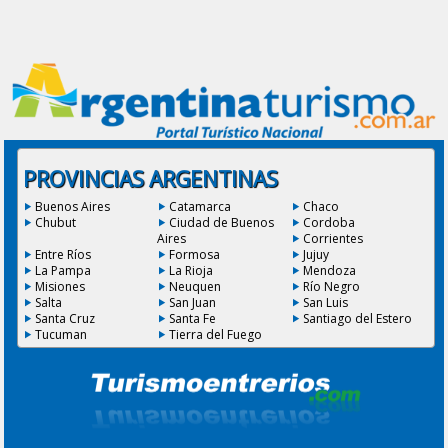
PROVINCIAS ARGENTINAS
Buenos Aires
Catamarca
Chaco
Chubut
Ciudad de Buenos
Cordoba
Aires
Corrientes
Entre Ríos
Formosa
Jujuy
La Pampa
La Rioja
Mendoza
Misiones
Neuquen
Río Negro
Salta
San Juan
San Luis
Santa Cruz
Santa Fe
Santiago del Estero
Tucuman
Tierra del Fuego