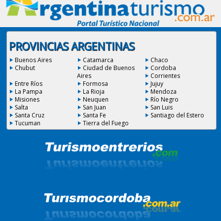
PROVINCIAS ARGENTINAS
Buenos Aires
Catamarca
Chaco
Chubut
Ciudad de Buenos
Cordoba
Aires
Corrientes
Entre Ríos
Formosa
Jujuy
La Pampa
La Rioja
Mendoza
Misiones
Neuquen
Río Negro
Salta
San Juan
San Luis
Santa Cruz
Santa Fe
Santiago del Estero
Tucuman
Tierra del Fuego