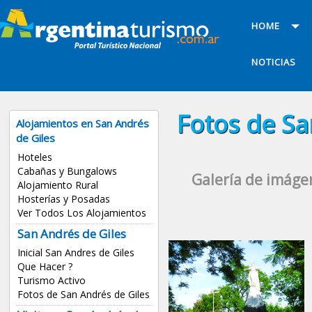
HOME
NOTICIAS
Fotos de Sa
Alojamientos en San Andrés
de Giles
Hoteles
Cabañas y Bungalows
Galería de imágen
Alojamiento Rural
Hosterías y Posadas
Ver Todos Los Alojamientos
San Andrés de Giles
Inicial San Andres de Giles
Que Hacer ?
Turismo Activo
Fotos de San Andrés de Giles