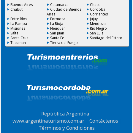
Buenos Aires
Catamarca
Chaco
Chubut
Ciudad de Buenos
Cordoba
Aires
Corrientes
Entre Ríos
Formosa
Jujuy
La Pampa
La Rioja
Mendoza
Misiones
Neuquen
Río Negro
Salta
San Juan
San Luis
Santa Cruz
Santa Fe
Santiago del Estero
Tucuman
Tierra del Fuego
República Argentina
|
www.argentinaturismo.com.ar
|
Contáctenos
|
Términos y Condiciones
.