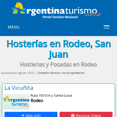
MENU
Hosterías en Rodeo, San
Juan
Hosterias y Posadas en Rodeo
Actualizado agosto 2026 -
Contacto directo con propietarios
La Vicuñita
Ruta 150 S/n y Santa Lucia
Rodeo
Más Info
Reserva Online